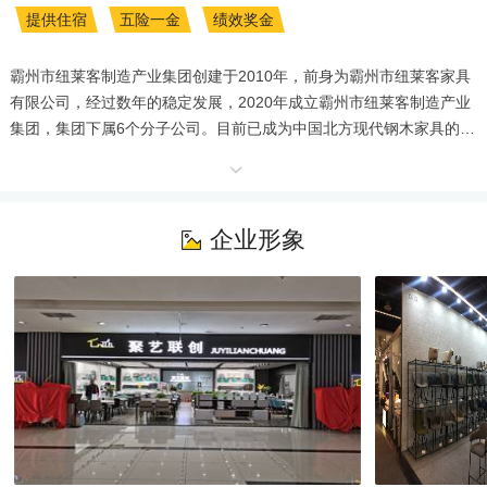
提供住宿
五险一金
绩效奖金
霸州市纽莱客制造产业集团创建于2010年，前身为霸州市纽莱客家具
有限公司，经过数年的稳定发展，2020年成立霸州市纽莱客制造产业
集团，集团下属6个分子公司。目前已成为中国北方现代钢木家具的领
军人物。业务涉及家具研发、制造、批发零售等领域。 

       目前，集团年度销售额在2.5亿元，占地面积约4.5万平方米，总
投资6200万元人民币，集团在职员工 400人，企业下设板木生产线、
钢木家具生产线、沙发软体生产线。本企业产品销往国内、外多个地
企业形象
区和国家，国内市场与顾家家居、京东、喜临门等线上线下的知名企
业合作；国际市场依靠数字化技术建立起了覆盖欧洲、美洲、大洋
洲、非洲等，多层次、全方位的国际营销网络。以年均50%的增长率
发展成为专业的市场供应商，成长为家具行业中一个不可忽视的力
量。

       公司技术中心拥有一支精专业、复合型能力的核心技术研发团
队，研发的产品获得26项专利，在2015年获得“中国质量诚信企业”荣
誉称号。2017年被评为“科技型中小型企业”，2019年获得河北省“专精
特新”中小型企业，公司始终重视技术创新对企业发展的支撑和引领作