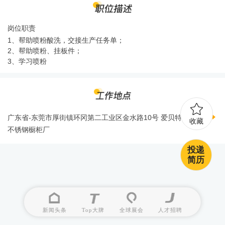
岗位职责
1、帮助喷粉酸洗，交接生产任务单；
2、帮助喷粉、挂板件；
3、学习喷粉
广东省-东莞市厚街镇环冈第二工业区金水路10号 爱贝特
地图导航
收藏
不锈钢橱柜厂
投递
简历
新闻头条
Top大牌
全球展会
人才招聘