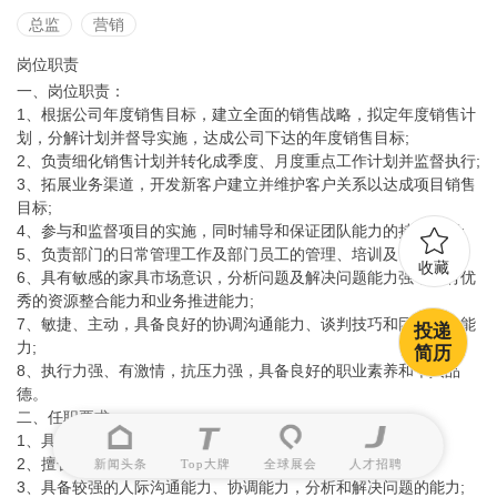
总监
营销
岗位职责
一、岗位职责：
1、根据公司年度销售目标，建立全面的销售战略，拟定年度销售计
划，分解计划并督导实施，达成公司下达的年度销售目标;
2、负责细化销售计划并转化成季度、月度重点工作计划并监督执行;
3、拓展业务渠道，开发新客户建立并维护客户关系以达成项目销售
目标;
4、参与和监督项目的实施，同时辅导和保证团队能力的持续提高;
5、负责部门的日常管理工作及部门员工的管理、培训及评估。
收藏
6、具有敏感的家具市场意识，分析问题及解决问题能力强，具有优
秀的资源整合能力和业务推进能力;
7、敏捷、主动，具备良好的协调沟通能力、谈判技巧和团队建设能
投递
力;
简历
8、执行力强、有激情，抗压力强，具备良好的职业素养和个人品
德。
二、任职要求：
1、具备全屋定制家具行业5年以上管理经验者优先;
2、擅长市场分析、营销和产品推广;
新闻头条
Top大牌
全球展会
人才招聘
3、具备较强的人际沟通能力、协调能力，分析和解决问题的能力;