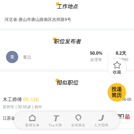
河北省-唐山市唐山路南区吉祥路9号
50.0%
8.2天
董
董总
处理率
处理用时
收藏
投递
简历
木工师傅
8K-11K
2026-08-06
苏州市
| 30-55岁
| 初中
江苏金丰木业有限公司
新闻头条
Top大牌
全球展会
人才招聘