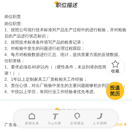
岗位职责
岗位职责:
1、按照公司现行技术标准对产品生产过程中的进行检验，并对检验
后的产品进行状态标识；
2、按照技术标准条件填写产品的检查记录；
3、对检验中发生的问题进行处理过程跟踪；
4、每月对检验数据进行汇总、统计，提供质量方面的反馈数据。
任职资格：
1、要求必须在40岁以内（（硬性条件，未达到请勿投简历，谢
收藏
谢！）；
2、1年以上定制家具工厂质检相关工作经验；
3、责任心强，对出厂检验中发生的主要问题能够初步判定其原因；
投递
4、中技以上学历，有同行业工作经验者优先考虑。
简历
新闻头条
Top大牌
全球展会
人才招聘
广东省-江门市江海区金瓯路399号
地图导航