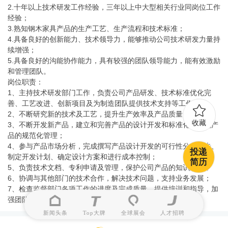
2.十年以上技术研发工作经验，三年以上中大型相关行业同岗位工作
经验；
3.熟知钢木家具产品的生产工艺、生产流程和技术标准；
4.具备良好的创新能力、技术领导力，能够推动公司技术研发力量持
续增强；
5.具备良好的沟能协作能力，具有较强的团队领导能力，能有效激励
和管理团队。
岗位职责：
1、主持技术研发部门工作，负责公司产品研发、技术标准优化完
善、工艺改进、创新项目及为制造团队提供技术支持等工作；
2、不断研究新的技术及工艺，提升生产效率及产品质量；
收藏
3、不断开发新产品，建立和完善产品的设计开发和标准化，实现产
品的规范化管理；
4、参与产品市场分析，完成撰写产品设计开发的可行性分析报告、
投递
制定开发计划、确定设计方案和进行成本控制；
简历
5、负责技术文档、专利申请及管理，保护公司产品的知识产权；
6、协调与其他部门的技术合作，解决技术问题，支持业务发展；
7、检查监督部门各项工作的进度及完成质量，提供培训和指导，加
强团队建设，做好团队激励和管理。
新闻头条
Top大牌
全球展会
人才招聘