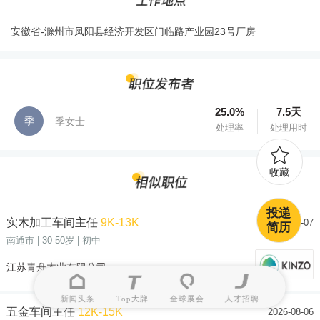
安徽省-滁州市凤阳县经济开发区门临路产业园23号厂房
25.0%
7.5天
季
季女士
处理率
处理用时
收藏
投递
实木加工车间主任
9K-13K
2026-08-07
简历
南通市
| 30-50岁
| 初中
江苏青舟木业有限公司
新闻头条
Top大牌
全球展会
人才招聘
五金车间主任
12K-15K
2026-08-06