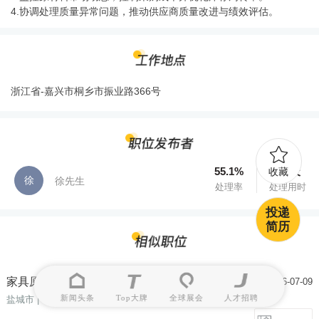
4.协调处理质量异常问题，推动供应商质量改进与绩效评估。
浙江省-嘉兴市桐乡市振业路366号
55.1%
7.0天
收藏
徐
徐先生
处理率
处理用时
投递
简历
家具原材料采购员
5K-8K
2026-07-09
新闻头条
Top大牌
全球展会
人才招聘
盐城市
| 年龄不限
| 大专