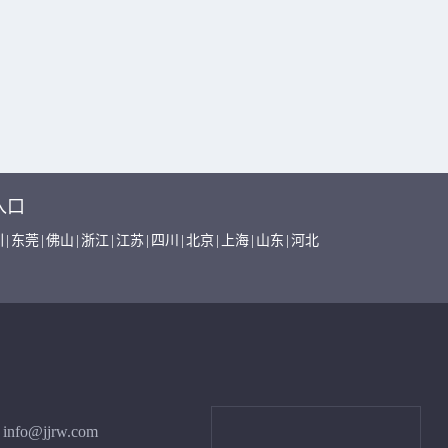
入口
圳
|
东莞
|
佛山
|
浙江
|
江苏
|
四川
|
北京
|
上海
|
山东
|
河北
info@jjrw.com