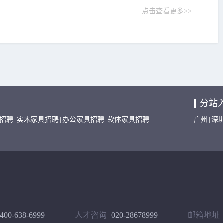
点击查看更多>>
分站
招聘
|
实木家具招聘
|
办公家具招聘
|
软体家具招聘
广州
|
深
400-638-6999
人才咨询
020-28678999
邮箱地址