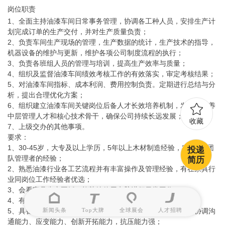
岗位职责
1、全面主持油漆车间日常事务管理，协调各工种人员，安排生产计
划完成订单的生产交付，并对生产质量负责；
2、负责车间生产现场的管理，生产数据的统计，生产技术的指导，
机器设备的维护与更新，维护各项公司制度流程的执行；
3、负责各班组人员的管理与培训，提高生产效率与质量；
4、组织及监督油漆车间绩效考核工作的有效落实，审定考核结果；
5、对油漆车间指标、成本利润、费用控制负责。定期进行总结与分
析，提出合理优化方案；
6、组织建立油漆车间关键岗位后备人才长效培养机制，发掘和培养
中层管理人才和核心技术骨干，确保公司持续长远发展；
收藏
7、上级交办的其他事项。
要求：
1、30-45岁，大专及以上学历，5年以上木材制造经验，3年以上团
投递
队管理者的经验；
简历
2、熟悉油漆行业各工艺流程并有丰富操作及管理经验，有在家具行
业同岗位工作经验者优选；
3、会看家具生产图纸，能熟练使用电脑进行日常工作；
4、有精益生产理念和成功经验；
5、具备良好的职业道德素养及较强的领导能力、判断能力、协调沟
新闻头条
Top大牌
全球展会
人才招聘
通能力、应变能力、创新开拓能力，抗压能力强；