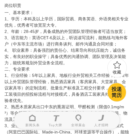
岗位职责
一、基本要求：
1、学历：本科及以上学历，国际贸易、商务英语、外语类相关专业
优先，优秀者可放宽至大专。
2、年龄：28-45岁，具备成熟的外贸团队管理经验者可适当放宽；
3、语言能力：英语CET-6及以上，听说读写流利，能熟练与海外客
户（中东等主流市场）进行商务谈判、邮件沟通及合同对接；
4、 职业素养：具备强烈的责任心、结果导向和抗压能力，诚信务
实，有良好的职业操守；具备优秀的沟通协调、团队管理及决策能
力，能统筹规划外贸业务全流程。
二、专业要求
收藏
1、行业经验：5年以上家具、地板行业外贸相关工作经验，其中2年
以上外贸团队管理经验，熟悉酒店家具（客房家具、大堂家具、会
议家具等）的定制流程、批量生产标准及工程交付要求，了解酒店
投递
工装项目的招投标流程与对接模式，具备酒店工装家具外贸相关经
简历
验者优先。
2、熟悉木质家具出口中东的熏蒸证明、甲醛检测（限值0.1mg/m
³）等合规要求，了解酒店工装家具、地板出口中东的特殊包装、物
流及工程交付相关规范者优先。
3、业务能力：具备丰富的海外市场开发经验，熟悉B2B外贸模式
新闻头条
Top大牌
全球展会
人才招聘
（阿里巴巴国际站、Made-in-China、环球资源等平台操作），能独