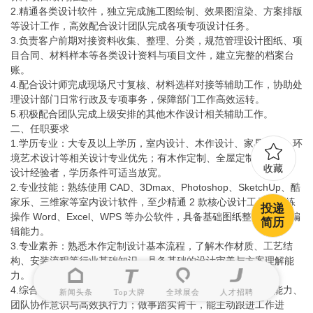
2.精通各类设计软件，独立完成施工图绘制、效果图渲染、方案排版
等设计工作，高效配合设计团队完成各项专项设计任务。
3.负责客户前期对接资料收集、整理、分类，规范管理设计图纸、项
目合同、材料样本等各类设计资料与项目文件，建立完整的档案台
账。
4.配合设计师完成现场尺寸复核、材料选样对接等辅助工作，协助处
理设计部门日常行政及专项事务，保障部门工作高效运转。
5.积极配合团队完成上级安排的其他木作设计相关辅助工作。
二、任职要求
1.学历专业：大专及以上学历，室内设计、木作设计、家具设计、环
境艺术设计等相关设计专业优先；有木作定制、全屋定制行业助理
收藏
设计经验者，学历条件可适当放宽。
2.专业技能：熟练使用 CAD、3Dmax、Photoshop、SketchUp、酷
家乐、三维家等室内设计软件，至少精通 2 款核心设计工具；熟练
投递
操作 Word、Excel、WPS 等办公软件，具备基础图纸整理与文档编
简历
辑能力。
3.专业素养：熟悉木作定制设计基本流程，了解木作材质、工艺结
构、安装流程等行业基础知识，具备基础的设计审美与方案理解能
力。
4.综合能力：工作严谨细致、责任心强，拥有良好的沟通表达能力、
新闻头条
Top大牌
全球展会
人才招聘
团队协作意识与高效执行力；做事踏实肯干，能主动跟进工作进