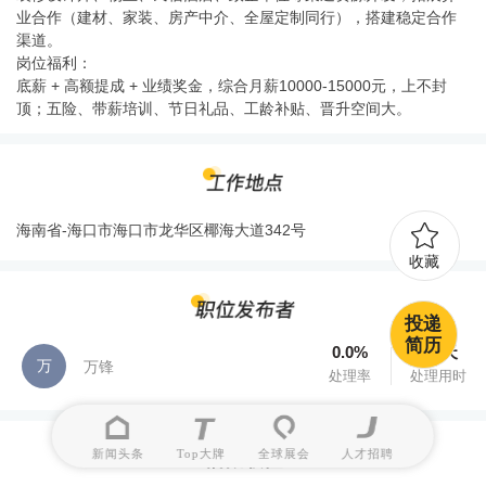
业合作（建材、家装、房产中介、全屋定制同行），搭建稳定合作
渠道。
岗位福利：
底薪 + 高额提成 + 业绩奖金，综合月薪10000-15000元，上不封
顶；五险、带薪培训、节日礼品、工龄补贴、晋升空间大。
海南省-海口市海口市龙华区椰海大道342号
收藏
投递
简历
0.0%
9.5天
万
万锋
处理率
处理用时
新闻头条
Top大牌
全球展会
人才招聘