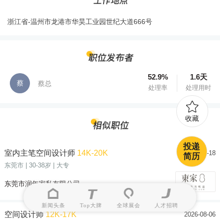
浙江省-温州市龙港市华昊工业园世纪大道666号
52.9%
1.6天
蔡
蔡总
处理率
处理用时
收藏
投递
室内主笔空间设计师
14K-20K
2026-06-18
简历
东莞市
| 30-38岁
| 大专
东莞市润年家私有限公司
新闻头条
Top大牌
全球展会
人才招聘
空间设计师
12K-17K
2026-08-06