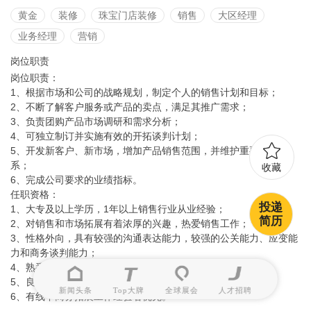
黄金
装修
珠宝门店装修
销售
大区经理
业务经理
营销
岗位职责
岗位职责：
1、根据市场和公司的战略规划，制定个人的销售计划和目标；
2、不断了解客户服务或产品的卖点，满足其推广需求；
3、负责团购产品市场调研和需求分析；
4、可独立制订并实施有效的开拓谈判计划；
5、开发新客户、新市场，增加产品销售范围，并维护重要客户关
系；
收藏
6、完成公司要求的业绩指标。
任职资格：
投递
1、大专及以上学历，1年以上销售行业从业经验；
简历
2、对销售和市场拓展有着浓厚的兴趣，热爱销售工作；
3、性格外向，具有较强的沟通表达能力，较强的公关能力、应变能
力和商务谈判能力；
4、熟悉互联网，良好的计算机应用技能；
5、良好的客户服务意识，较强的品牌及营销策划能力；
新闻头条
Top大牌
全球展会
人才招聘
6、有线下商务拓展工作经验者优先。