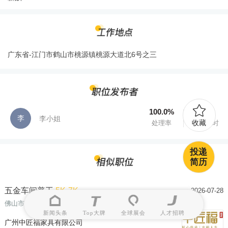
广东省-江门市鹤山市桃源镇桃源大道北6号之三
100.0%
0.0天
李
李小姐
收藏
处理率
处理用时
投递
简历
五金车间普工
5K-7K
2026-07-28
佛山市
| 18-45岁
| 其他
新闻头条
Top大牌
全球展会
人才招聘
广州中匠福家具有限公司