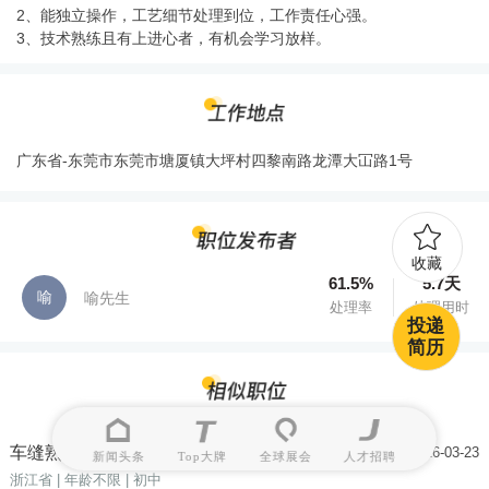
2、能独立操作，工艺细节处理到位，工作责任心强。
3、技术熟练且有上进心者，有机会学习放样。
广东省-东莞市东莞市塘厦镇大坪村四黎南路龙潭大冚路1号
收藏
61.5%
5.7天
喻
喻先生
处理率
处理用时
投递
简历
车缝熟练工（柬埔寨）
10K-20K
2026-03-23
新闻头条
Top大牌
全球展会
人才招聘
浙江省
| 年龄不限
| 初中