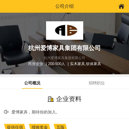
公司介绍
杭州爱博家具集团有限公司
杭州爱博家具集团有限公司
民营企业
200-500人
实木家具,软体家具
公司概况
招聘职位
企业资料
爱博家具，期待你的加入。
提供住宿
绩效奖金
五险