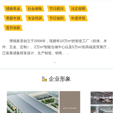
绩效奖金
社会保险
节日慰问
法定假期
带薪年假
专业培训
节日福利
年度评优
晋升加薪
       博领家居创立于2006年，现拥有10万m²的智造工厂（软体、木
件、五金、定制）、2万m²智能仓储中心以及5万m²的高端直营展厅，
已发展成集研发设计、生产制造、销售、

运输安装及售后服务为一体的现代化家居企业。

秉承着“让更多人轻松实现美好家居生活”的企业理念，历经十余年品牌
沉淀，在佛山、广州、深圳、杭州、太原均设有集团分中心。旗下自
主创立的家具品牌有：新锐家居品牌—OXME傲觅、自然现代主义家
企业形象
居品牌—HANSPLAIN汉思普兰、国际轻美式家具品牌—SEECIYA兮
雅、创意潮流家居品牌—SINGYOUNGER象漾、精致生活家居品牌—
WASSAI

哇噻。五大品牌相互映衬，结合完善的招商运营体系，品牌专卖店达
300多家，覆盖全国一二线城市90%以上。在中东、东南亚等多个国家