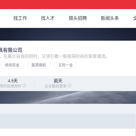
找工作
找人才
猎头招聘
新闻头条
具有限公司
，在展示自我的同时，又领引着一股极简时尚的家居潮流。
绩效奖金
股票期权
五险一金
4.9天
前天
简历处理用时
企业最后登录