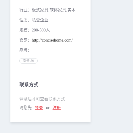
行业：板式家具,软体家具,实木家具
性质：私营企业
规模：200-500人
官网：
http://concisehome.com/
品牌：
简舍-家
联系方式
登录后才可查看联系方式
请您先
登录
or
注册