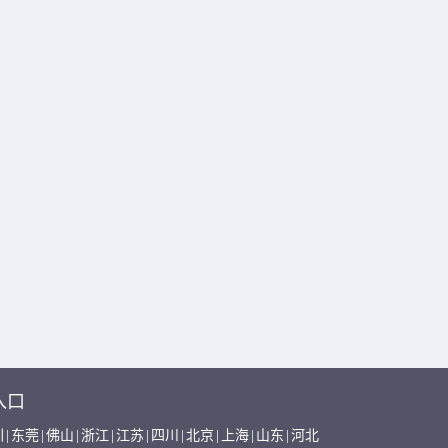
入口
圳
|
东莞
|
佛山
|
浙江
|
江苏
|
四川
|
北京
|
上海
|
山东
|
河北