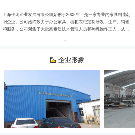
上海伟询企业发展有限公司始创于2008年，是一家专业的家具制造朝
阳企业。公司始终致力于办公家具、橱柜衣柜定制研发、生产、销售
和服务，公司聚集了大批高素质技术管理人员和熟练操作工人，从设
计到生产、安装到售后，都拥有雄厚技术和丰富经验，凭借先进的生
产设备、过硬的生产技术力量、优质的产品质量、全方位的服务、可
靠地企业信誉赢得了广大客户的一致好评。 公司已通过ISO9001质量
体系和ISO14001环境体系认证，并按体系标准严格执着，强化企业科
企业形象
学管理。始终以现代、实用、唯美、环保的设计为理念，同时着力于
产品文化潮流的新产品。灵动灵活、有效快捷、随时关怀、是伟询人
面对客户全心全意的精诚承诺。我们通过提供符合客户品牌的个性
化、人性化空间规划设计和空间优化布局，营造舒适便捷、高效率、
高品味的人文办公、学习、生活环境，并由此来实现企业价值。 伟询
企业以优质、诚信、发展的企业精神为指导，以“满意第一、用户至
上”为经营宗旨，不断提供更好的产品和服务，并以此满足和回馈广大
客户。