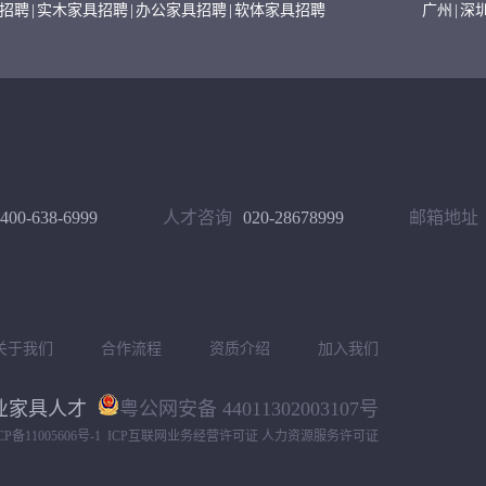
招聘
|
实木家具招聘
|
办公家具招聘
|
软体家具招聘
广州
|
深
400-638-6999
人才咨询
020-28678999
邮箱地址
关于我们
合作流程
资质介绍
加入我们
专业家具人才
粤公网安备 44011302003107号
CP备11005606号-1
ICP互联网业务经营许可证 人力资源服务许可证