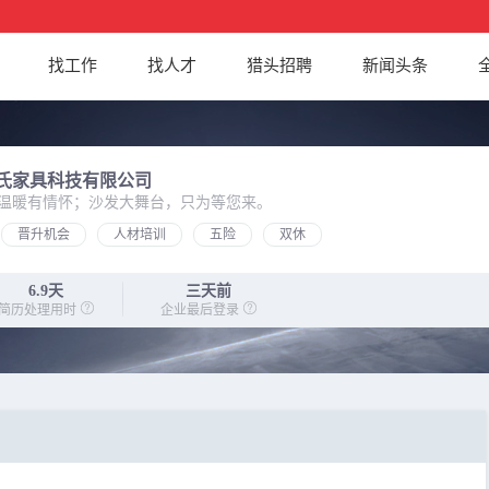
找工作
找人才
猎头招聘
新闻头条
氏家具科技有限公司
温暖有情怀；沙发大舞台，只为等您来。
晋升机会
人材培训
五险
双休
6.9天
三天前
简历处理用时
企业最后登录