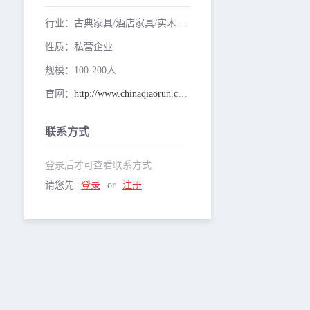
行业：古典家具/酒店家具/实木家具/红木家具,户外家具/藤家具/竹家具,办公家具/公共/学校/医院/实验室家具
性质：私营企业
规模：100-200人
官网：
http://www.chinaqiaorun.com/cn/index/index.asp
联系方式
登录后才可查看联系方式
请您先
登录
or
注册