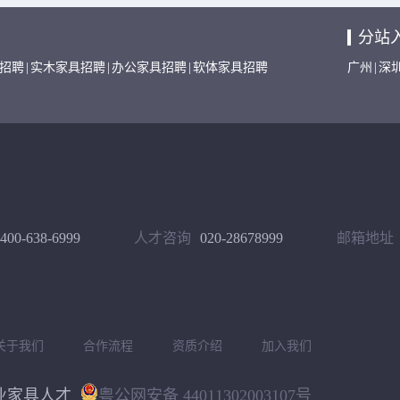
分站
招聘
|
实木家具招聘
|
办公家具招聘
|
软体家具招聘
广州
|
深
400-638-6999
人才咨询
020-28678999
邮箱地址
关于我们
合作流程
资质介绍
加入我们
专业家具人才
粤公网安备 44011302003107号