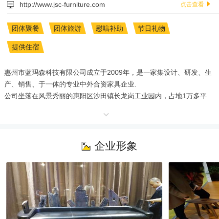
http://www.jsc-furniture.com
点击查看
团体聚餐
团体旅游
慰唁补助
节日礼物
提供住宿
惠州市蓝玛森科技有限公司成立于2009年，是一家集设计、研发、生
产、销售、于一体的专业中外合资家具企业.

公司坐落在风景秀丽的惠阳区沙田镇长龙岗工业园内，占地1万多平
方，主营真皮、布艺、PU的软体沙发，产品远销日本、法国、韩国、
意大利等国家和地区。

公司自成立以来，一直秉承：‘以人为本、诚信经营、专注创新’的企业
核心文化，强烈的责任意识，对客户/员工/股东/社会负责。

企业形象
公司宽敞明亮，工作环境舒适优雅，车间装有空调；有稳定的订单，
有多元化的文化氛围，希望有你我他的加入，一起共创双赢的明天。

       公司地址：惠州市惠阳区沙田镇长龙岗国骅五金工业园内

公司官网:-furniture.com