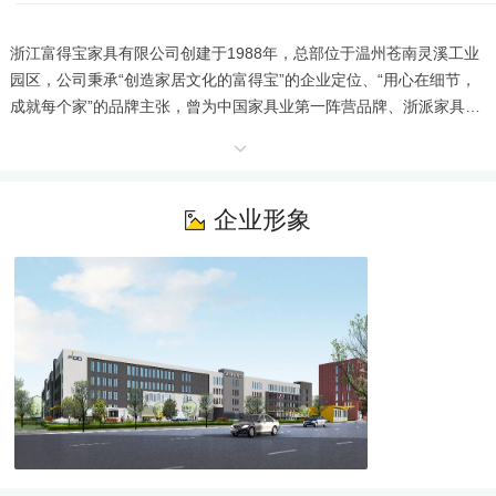
浙江富得宝家具有限公司创建于1988年，总部位于温州苍南灵溪工业
园区，公司秉承“创造家居文化的富得宝”的企业定位、“用心在细节，
成就每个家”的品牌主张，曾为中国家具业第一阵营品牌、浙派家具的
龙头标志性企业，荣获“中国著名品牌”、“浙江著名商标”、“行业十大
影响力品牌”等多项殊荣，是中国家具行业协会副理事长单位，浙江家
具协会副理事长单位，温州家具商会原会长单位。

       新时期，富得宝成功转型为“酒店、公寓家具专业定制”一站式服务
企业形象
商，目前主要业务为学校/企业公寓、酒店、康养、办公、地产等提供
家具定制级研发、制造和安装服务，是学校/企业宿舍公寓家具的一站
式提供商，是温州肯恩大学、温州商学院、金竹嘉园（天都养老
院）、一鸣食品、爱好笔业、文成百丈漈嘉南美地康养项目、（宏地·
龙湾）亲和雅园康养项目、温州君廷大酒店等众多行业优秀单位的合
作伙伴。

       使命：在实现全体员工物质和精神双幸福的同时，让人们居住更
美好！

       愿景：2029年成为中国宿舍公寓家具的领跑者，成为客户信赖、
员工幸福、社会尊重、永续经营的企业典范。
