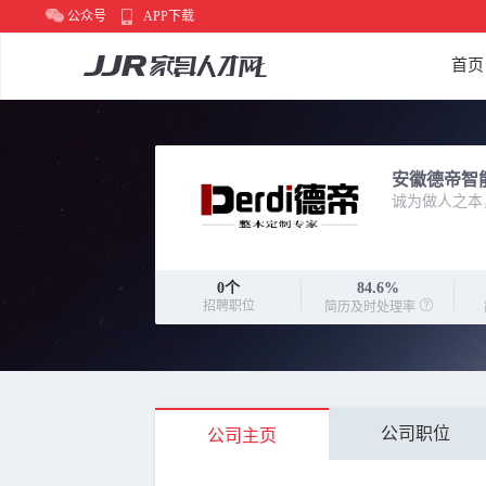
公众号
APP下载
首页
安徽德帝智
诚为做人之本
0
个
84.6%
招聘职位
简历及时处理率
公司职位
公司主页