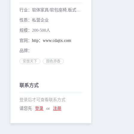
行业：软体家具/软包座椅,板式家具/儿童家具,古典家具/酒店家具/实木家具/红木家具
性质：私营企业
规模：200-500人
官网：
http：www.cdajtx.com
品牌：
安居天下
国色添香
联系方式
登录后才可查看联系方式
请您先
登录
or
注册