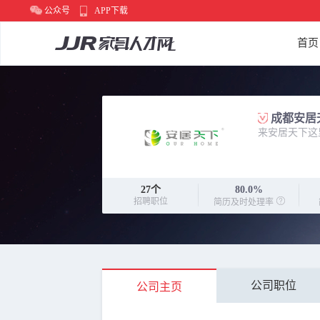
公众号
APP下载
首页
成都安居
来安居天下这
27
个
80.0%
招聘职位
简历及时处理率
公司职位
公司主页