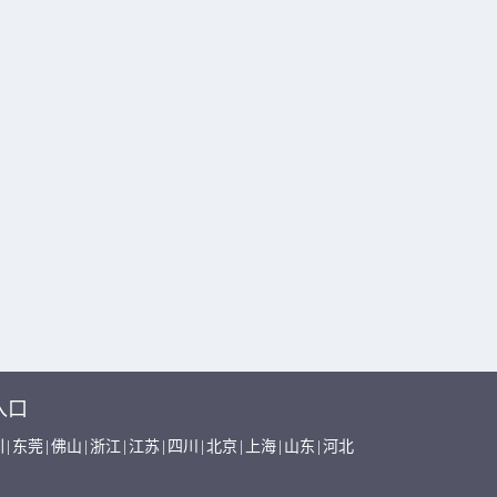
入口
圳
|
东莞
|
佛山
|
浙江
|
江苏
|
四川
|
北京
|
上海
|
山东
|
河北