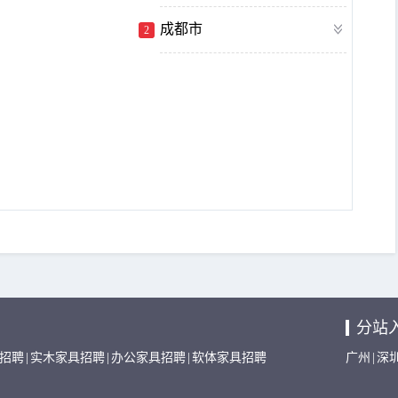
成都市
2
分站
招聘
|
实木家具招聘
|
办公家具招聘
|
软体家具招聘
广州
|
深