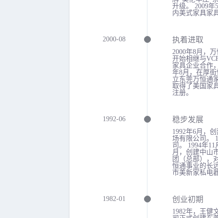
升级。 200
内美式家具家
2000-08
执着进取
2000年8月
开始相继与VCF
家具企业合作，
年8月，在厚街
立东莞万恒通家
取得了美国家
注册。
1992-06
稳步发展
1992年6月
场有限公司。 
司。 1994年
月，创建中山市
团（总部），
恒通事业的长远
市美新家私电
1982-01
创业初期
1982年，王