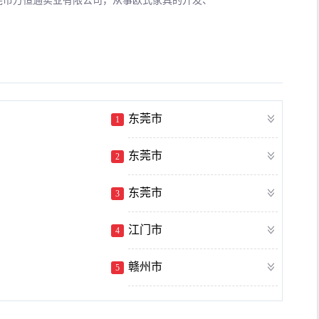
莞市万恒通实业有限公司，从事欧式家具的开发、
东莞市
1
东莞市
2
东莞市
3
江门市
4
赣州市
5