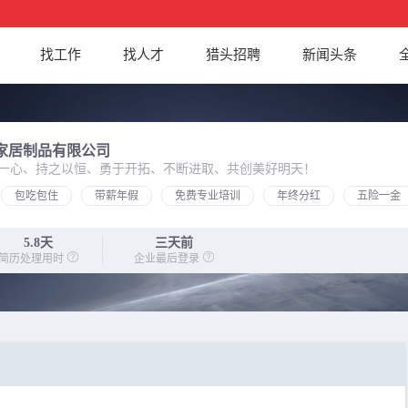
找工作
找人才
猎头招聘
新闻头条
家居制品有限公司
一心、持之以恒、勇于开拓、不断进取、共创美好明天！
包吃包住
带薪年假
免费专业培训
年终分红
五险一金
5.8天
三天前
简历处理用时
企业最后登录