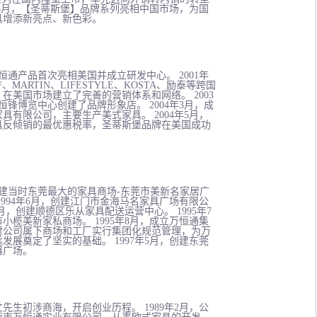
9年5月，【圣蒂斯堡】品牌系列亮相中国市场，为国
具增添新亮点、新色彩。
，万恒通产品首次亮相美国并成立研发中心。 2001年
、MARTIN、LIFESTYLE、KOSTA、励泰等跨国
在美国市场建立了完善的营销体系和网络。 2003
恒锋博览中心创建了品牌形象店。 2004年3月，成
具有限公司，主要生产美式家具。 2004年5月，
具反倾销的最优惠税率，圣蒂斯堡品牌在美国成功
，创建当时东莞最大的家具商场-东莞市美新名家居广
1994年6月，创建江门市金海马名家具广场有限公
11月，创建顺德区乐从家具配送运营中心。 1995年7
小榄美新家私商场。 1995年8月，成立万恒通集
对公司属下商场和工厂实行集团化规范管理，为万
发展奠定了坚实的基础。 1997年5月，创建东莞
器广场。
健文先生初涉商海，开启创业历程。 1989年2月，公