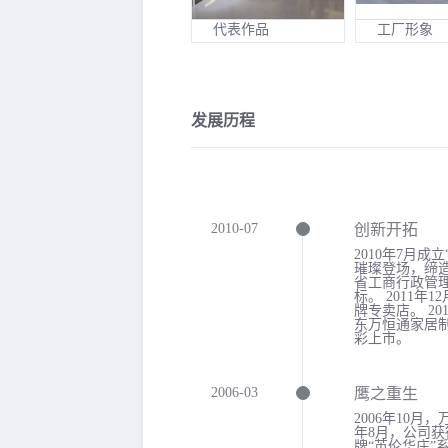
代表作品
工厂形象
发展历程
2010-07
创新开拓
2010年7月成
璀璨登场，缔造
省工商行政管理
标。 2011年
牌专卖店。 20
东万恒通家居制
彩上市。
2006-03
鹰之重生
2006年10月
年8月，公司获得
牌“英伦华庄