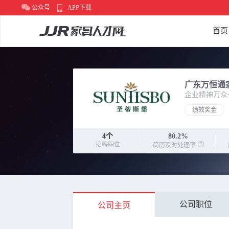
公众号
APP下载
首页
广东万恒通
企业精神万众
绩效奖金
4
个
80.2%
招聘职位
简历及时处理率
公司职位
公司主页