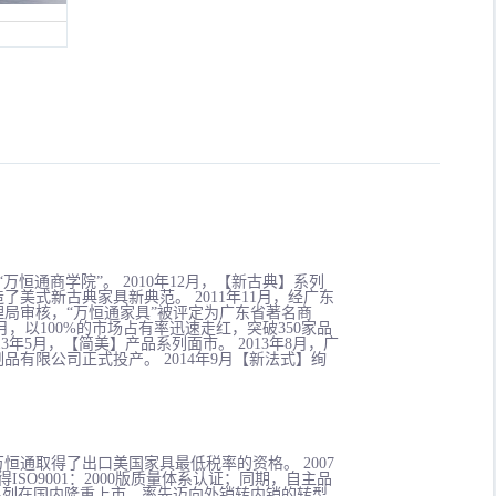
立“万恒通商学院”。 2010年12月，【新古典】系列
了美式新古典家具新典范。 2011年11月，经广东
局审核，“万恒通家具”被评定为广东省著名商
12月，以100%的市场占有率迅速走红，突破350家品
13年5月，【简美】产品系列面市。 2013年8月，广
品有限公司正式投产。 2014年9月【新法式】绚
，万恒通取得了出口美国家具最低税率的资格。 2007
ISO9001：2000版质量体系认证；同期，自主品
”系列在国内隆重上市，率先迈向外销转内销的转型