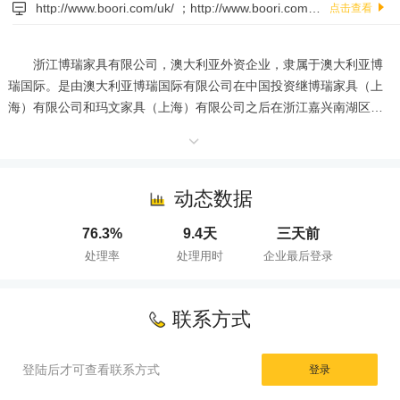
http://www.boori.com/uk/ ；http://www.boori.com.au
点击查看
       浙江博瑞家具有限公司，澳大利亚外资企业，隶属于澳大利亚博
瑞国际。是由澳大利亚博瑞国际有限公司在中国投资继博瑞家具（上
海）有限公司和玛文家具（上海）有限公司之后在浙江嘉兴南湖区成
立的第三家外商独资企业。注册资本：1.43亿，占地：200亩，现有员
工350名，拥有52200多平方米崭新的现代化厂房，园林式的工作环
境，先进的生产设备，致力于研究最适合孩子的起居环境，专业研发
制造婴幼儿童家具，并努力将实木文化推广开来。1993年，BOORI国
动态数据
际在澳大利亚成立，“BOORI”品牌创立；经过20多年的不懈努力，公
76.3%
9.4天
三天前
司已经成功打造出两个品牌“Boori”和“Kingparrot”，伴随着品牌的不断
处理率
处理用时
企业最后登录
成长，产品已经在世界各大精品商场落户，如John Lewis   
;Mothercare;Isetan; Baby bunting ;Takeashimaya;　Harrods;深受欧
美，韩国，澳大利亚等国家的准爸爸、妈妈的喜爱、成为国际一线品
联系方式
牌 。

       BOORI不断壮大，已然成为澳洲领军的专业的婴童家具品牌；在
全球，我们专注于设计和制造优质的婴童及青少年产品，让顾客放心
登陆后才可查看联系方式
登录
使用，让生活更加美好。
