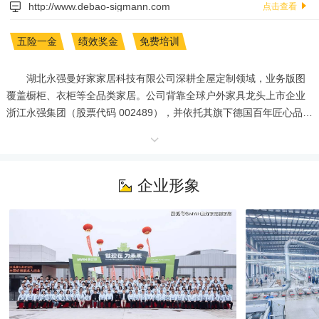
http://www.debao-sigmann.com
点击查看
五险一金
绩效奖金
免费培训
       湖北永强曼好家家居科技有限公司深耕全屋定制领域，业务版图
覆盖橱柜、衣柜等全品类家居。公司背靠全球户外家具龙头上市企业
浙江永强集团（股票代码 002489），并依托其旗下德国百年匠心品牌
曼好家，在品质把控与设计造诣上优势卓然。

       2019 年，公司于汉川布局逾 600 亩智能制造园区，斥资 15 亿元
打造工业 4.0 智能化生产基地，全线引入德国尖端设备，规划年产值
突破 30 亿元，为产品品质筑牢硬核保障。

企业形象
       公司秉持 “永远追求完美，始终自强不息” 的核心理念，以 “只为
最爱的人”“让居住更臻舒适” 为使命愿景，矢志成为全球家居服务领域
的领军者。凭借深厚行业影响力，公司与百隆、吉象木业等知名品牌
达成深度战略合作，为万科、保利等头部地产企业及华为等科技巨头
提供产品与服务，并于 2022 年荣膺北京冬奥会唯一柜类赞助商，尽
显品牌硬核实力与行业标杆地位。

       福利待遇

1、公司免费提供住宿，宿舍内有电梯、热水器、独立卫生间、无线网