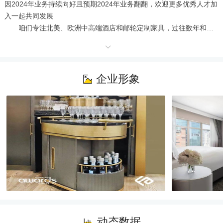
因2024年业务持续向好且预期2024年业务翻翻，欢迎更多优秀人才加
入一起共同发展

       咱们专注北美、欧洲中高端酒店和邮轮定制家具，过往数年和合
作伙伴一起，为FOUR SEASONS  RITZ CARLTON WALDORF  
DISNEY CRUISE 等供应了获得客户高度赞誉的客房和公区家具，和
北美、欧洲万豪高端品牌HOST、希尔顿高端品牌PARK，以及北美顶
尖设计公司PARKER TORRENS、世界排名第一的HBA等展开了深度
企业形象
和长期合作

       各位优秀的人才伙伴，咱们平台一直是会依照未来的业务形势，
提前储备人才，不是当下为了补缺职位而临时招聘，

所以会用心的面试选择那些真的有意向，而且积极主动、有上进心、
有团队意识的人，一起共同长期发展，

       若您不符合这些条件，建议暂时勿投简历，以免耽误您的宝贵时
间，谢谢您，祝您前程似锦：）

       咱们的薪资构成：业内有竞争力的月度薪资 + 900元食宿补贴 + 
社保 + 商业保险 + 住房公积金 + 季度激励金 + 农历年度激励金 + 超额
净利润分红，收入在业内很自信属前列水平

       招聘职位上的月度收入只是上述的月度收入，季度激励金每个季
度下来差不多有你平均月度收入的70%，农历年度激励金依职位和绩
动态数据