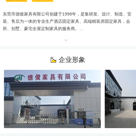
东莞市德俊家具有限公司创建于1998年，是集研发、设计、制造、安
装、售后为一体的专业生产酒店固定家具、高端精装房固定家具，会
所、别墅、豪宅全屋定制家具的服务商。

       公司生产基地位于交通便利的东莞水乡---望牛墩镇， 厂房面积约
30000余平方米。主要设备从德国、台湾等地进口，拥有套装木门及
固定家具和木线条专业生产线。现有员工200余人，其中产品开发、工
艺设计及营销人员共30多人，年销售额可达1.2亿元。

企业形象
       公司全面推行ISO9001质量管理体系和ISO14001环保管理体系及
7S现场管理体系，专注于地产高端精装修及星级酒店固定家具领域，
广纳行业精英，先后承接了成都群光君悦，开封铂尔曼，珠海仁恒洲
际酒店，三亚仁恒皇冠假日酒店，三亚嘉佩乐酒店，三亚亚特兰蒂斯
酒店，深圳鹏瑞莱佛士天际会所，广州尚东柏悦府精装修工程，华润
置地北京银行大厦精装修工程，广州保利集团琶洲总部、广州奥园地
产总部精装修工程、博鳌亚洲论坛大酒店、建发养云、縵云、玺樾等
室内精装修工程等大型项目。是多家知名酒店和地产精装公司长期合
作伙伴。

       公司秉承设计人性化，生产工艺精益求精，严谨有序的施工管