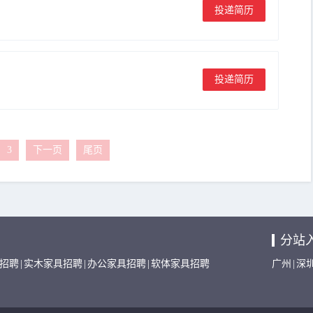
投递简历
投递简历
3
下一页
尾页
分站
招聘
|
实木家具招聘
|
办公家具招聘
|
软体家具招聘
广州
|
深