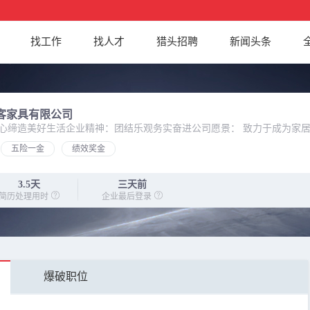
找工作
找人才
猎头招聘
新闻头条
客家具有限公司
心缔造美好生活企业精神：团结乐观务实奋进公司愿景： 致力于成为家
五险一金
绩效奖金
3.5天
三天前
简历处理用时
企业最后登录
爆破职位