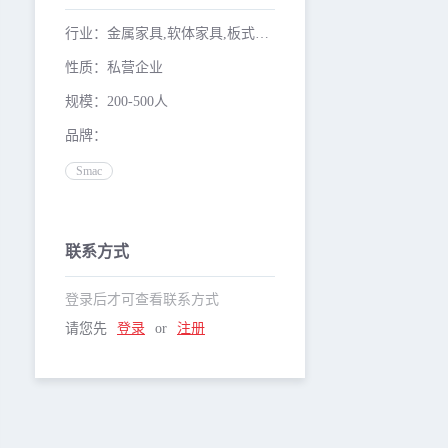
行业：金属家具,软体家具,板式家具
性质：私营企业
规模：200-500人
品牌：
Smac
联系方式
登录后才可查看联系方式
请您先
登录
or
注册