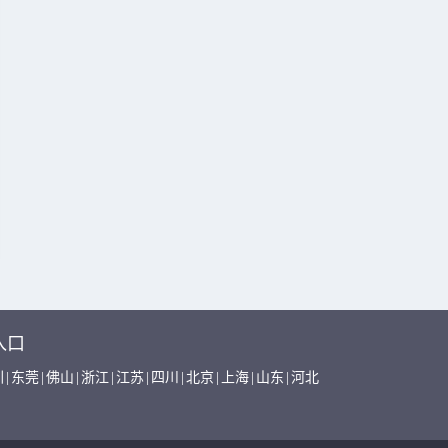
入口
圳
|
东莞
|
佛山
|
浙江
|
江苏
|
四川
|
北京
|
上海
|
山东
|
河北