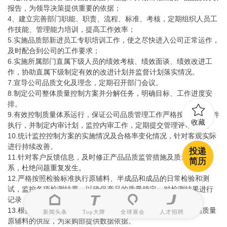
报告，为领导决策提供重要的依据；
4、建立完善部门职能、职责、流程、标准、考核，定期组织人员工
作技能、管理能力培训，提高工作效率；
5.实施品质部新进员工专职培训工作，使之尽快进入公司正常运作，
及时配合到公司的工作要求；
6.实施所属部门直属下级人员的绩效考核、绩效面谈、绩效改进工
作，协助直属下级制定有效的改进计划并监督计划落实情况。
7.宣导公司品质文化及理念，定期召开部门会议。
8.制定公司整体质量控制方案并分解任务，明确目标、工作进度安
排。
9.有效控制质量体系运行，保证公司品质管理工作严格按照程序文件
收藏
执行，并制定内审计划，监控内审工作，定期提交管理评审报告。
10.统计监控控制方案的实施情况及合格率变化情况，针对客观实际
进行持续改善。
投递
11.针对客户反馈信息，及时修正产品品质监管措施及质量管理体
简历
系，杜绝问题重复发生。
12.严格按照检验标准执行原辅料、半成品和成品的日常检验和测
试，监控各项检测结果，以确保产品的质量稳定。对检测结果进行
记录，并分析故障原因，提出改进措施。
13.根据原辅料质量标准，评估供应商质量管理能力，以确保高质量
新闻头条
Top大牌
全球展会
人才招聘
原辅料的供应，为采购部提供数据依据。