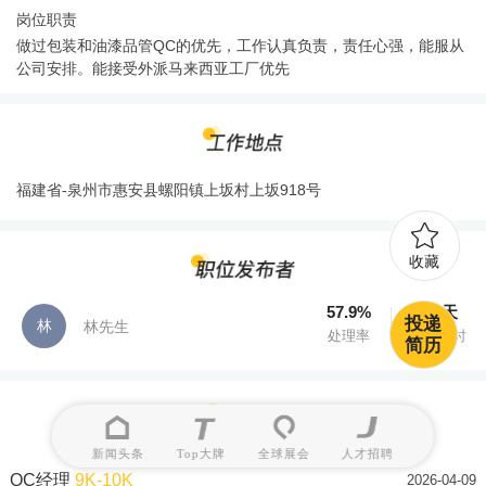
岗位职责
做过包装和油漆品管QC的优先，工作认真负责，责任心强，能服从
公司安排。能接受外派马来西亚工厂优先
福建省-泉州市惠安县螺阳镇上坂村上坂918号
收藏
57.9%
0.4天
投递
林
林先生
处理率
处理用时
简历
新闻头条
Top大牌
全球展会
人才招聘
QC经理
9K-10K
2026-04-09