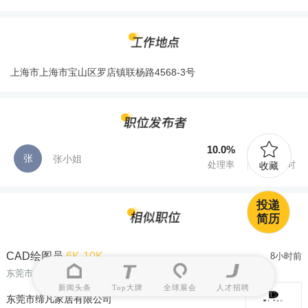
上海市上海市宝山区罗店镇联杨路4568-3号
10.0%
5.1天
张
张小姐
处理率
处理用时
收藏
投递
简历
CAD绘图员
6K-10K
8小时前
东莞市
| 20-45岁
| 大专
新闻头条
Top大牌
全球展会
人才招聘
东莞市缔凡家居有限公司