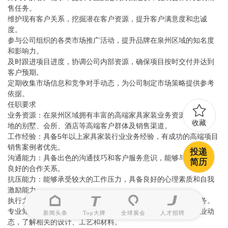
售任务。
维护现有客户关系，挖掘潜在客户资源，提升客户满意度和忠诚
度。
参与公司组织的各类市场推广活动，提升品牌在泉州区域的知名度
和影响力。
及时跟进项目进度，协调公司内部资源，确保项目按时交付并达到
客户预期。
定期收集市场信息和竞争对手动态，为公司制定市场策略提供参考
依据。
任职要求
业务资源：在泉州区域拥有丰富的高端家具家装业务资源，熟悉当
收藏
地的别墅、会所、酒店等高端客户群体及销售渠道。
工作经验：具备5年以上家具家装行业业务经验，有成功的高端项目
销售案例者优先。
投递
沟通能力：具备出色的沟通技巧和客户服务意识，能够与客户建立
简历
良好的合作关系。
抗压能力：能够承受较大的工作压力，具备良好的心理素质和自我
激励能力。
执行力：具备较强的执行力，能够高效完成公司下达的各项任务。
专业知识：熟悉高端全屋定制及配套家具灯具的产品知识和行业动
新闻头条
Top大牌
全球展会
人才招聘
态，了解相关的设计、工艺和材料。