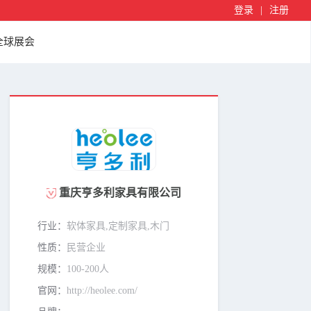
登录
|
注册
全球展会
重庆亨多利家具有限公司
行业：
软体家具,定制家具,木门
性质：
民营企业
规模：
100-200人
官网：
http://heolee.com/