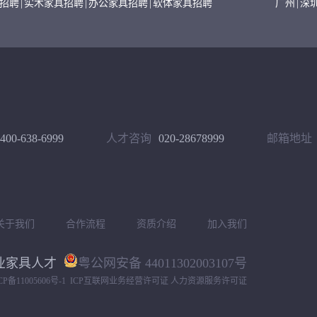
招聘
|
实木家具招聘
|
办公家具招聘
|
软体家具招聘
广州
|
深
400-638-6999
人才咨询
020-28678999
邮箱地址
关于我们
合作流程
资质介绍
加入我们
专业家具人才
粤公网安备 44011302003107号
CP备11005606号-1
ICP互联网业务经营许可证 人力资源服务许可证