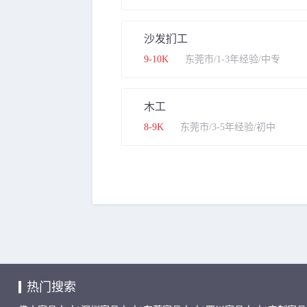
沙发扪工
9-10K
东莞市/1-3年经验/中专
木工
8-9K
东莞市/3-5年经验/初中
热门搜索