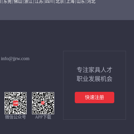
圳
|
东莞
|
佛山
|
浙江
|
江苏
|
四川
|
北京
|
上海
|
山东
|
河北
info@jjrw.com
专注家具人才
职业发展机会
快速注册
微信公众号
APP下载