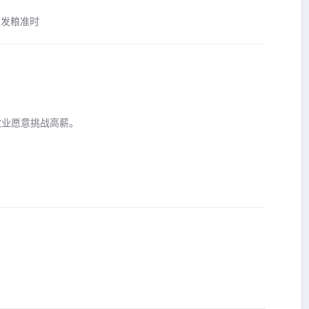
,发粮准时
敬业愿意挑战高薪。