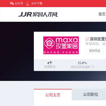
公众号
APP下载
首页
深圳玫萱
年轻的你，活
绩效奖金
4
个
25.8%
招聘职位
简历及时处理率
公司职位
公司主页