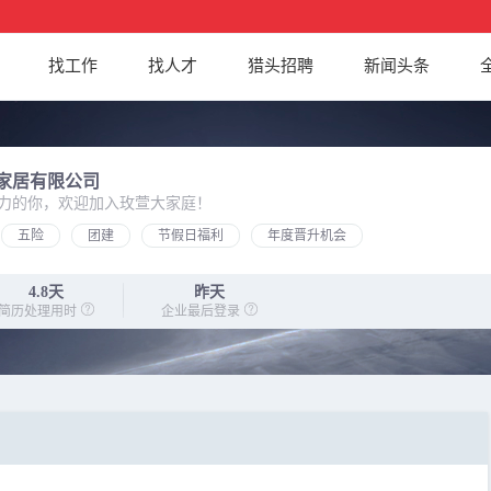
找工作
找人才
猎头招聘
新闻头条
家居有限公司
力的你，欢迎加入玫萱大家庭！
五险
团建
节假日福利
年度晋升机会
4.8天
昨天
简历处理用时
企业最后登录