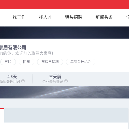
找工作
找人才
猎头招聘
新闻头条
家居有限公司
力的你，欢迎加入玫萱大家庭！
五险
团建
节假日福利
年度晋升机会
4.8天
三天前
简历处理用时
企业最后登录