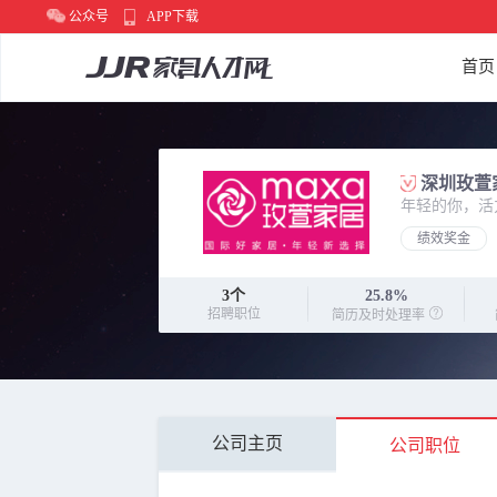
公众号
APP下载
首页
深圳玫萱
年轻的你，活
绩效奖金
3
个
25.8%
招聘职位
简历及时处理率
公司主页
公司职位