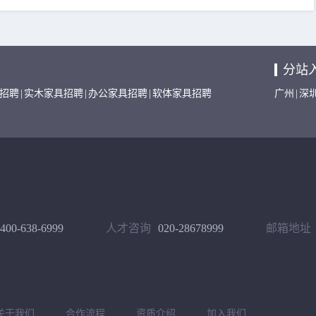
分站
招聘
|
实木家具招聘
|
办公家具招聘
|
软体家具招聘
广州
|
深
400-638-6999
人才咨询
020-28678999
邮箱地址
关于我们
合作流程
资质介绍
加入我们