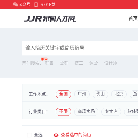
公众号
APP下载
首页
热门搜索：
销售
营销
技工
运营
设计师
全国
广州
佛山
北京
浙
工作地点：
不限
商场卖场
专卖店
软体
行业类目：
全选
查看选中的简历