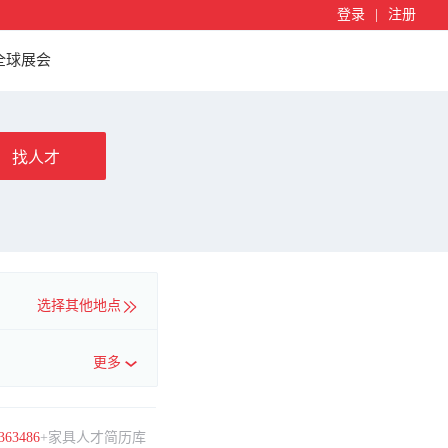
登录
|
注册
全球展会
找人才
选择其他地点
更多
363486
+家具人才简历库